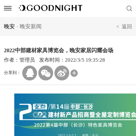
晚安
·
晚安新闻
< 返回
床垫
品牌综述
门店地图
关于晚安
软体家具
代言人
门店形象
创始人
2022中部建材家具博览会，晚安家居闪耀会场
作者：管理员
发布时间：2022/3/5 19:35:28
实木家具
品牌活动
售后服务
晚安荣誉
分享到：
爱心公益
晚安家居文化园
品牌风尚
晚安新闻